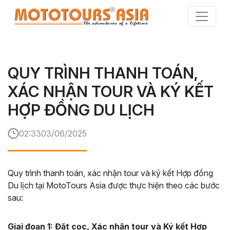
Skip
to
the
content
QUY TRÌNH THANH TOÁN,
XÁC NHẬN TOUR VÀ KÝ KẾT
HỢP ĐỒNG DU LỊCH
02:33
03/06/2025
Quy trình thanh toán, xác nhận tour và ký kết Hợp đồng
Du lịch tại MotoTours Asia được thực hiện theo các bước
sau:
Giai đoạn 1: Đặt cọc, Xác nhận tour và Ký kết Hợp