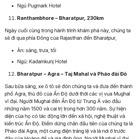
Ngủ Pugmark Hotel
Ranthambhore – Bharatpur, 230km
Ngày cuối cùng trong hành trình khám phá này, chúng ta
sẽ đi qua phía Đông của Rajasthan đến Bharatpur,
Ăn: sáng, trưa, tối
Ngủ: Kadamkunj Hotel
Bharatpur – Agra – Taj Mahal và Pháo đài Đỏ
Sau bữa sáng, xe ô tô sẽ đón chúng ta và đưa đến thành
phố Agra, thủ đô của Ấn Độ dưới thời các vị vua Mughal
vĩ đại. Người Mughal đến Ấn Độ từ Trung Á vào đầu
những năm 1500 và cai trị trong hơn 300 năm. Sự hiện
diện của họ có tác động lớn đến xã hội, nghệ thuật và
kiến ​​trúc Ấn Độ. Điểm dừng chân đầu tiên của chúng ta là
Pháo đài Agra, một cung điện tráng lệ và là nơi ở trước
đây của Hoàng đế và gia đình ông. Người Mughal vĩ đại