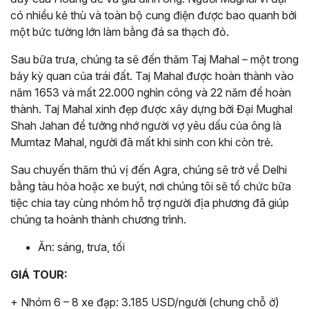
có nhiều kẻ thù và toàn bộ cung điện được bao quanh bởi
một bức tường lớn làm bằng đá sa thạch đỏ.
Sau bữa trưa, chúng ta sẽ đến thăm Taj Mahal – một trong
bảy kỳ quan của trái đất. Taj Mahal được hoàn thành vào
năm 1653 và mất 22.000 nghìn công và 22 năm để hoàn
thành. Taj Mahal xinh đẹp được xây dựng bởi Đại Mughal
Shah Jahan để tưởng nhớ người vợ yêu dấu của ông là
Mumtaz Mahal, người đã mất khi sinh con khi còn trẻ.
Sau chuyến thăm thú vị đến Agra, chúng sẽ trở về Delhi
bằng tàu hỏa hoặc xe buýt, nơi chúng tôi sẽ tổ chức bữa
tiệc chia tay cùng nhóm hỗ trợ người địa phương đã giúp
chúng ta hoành thành chương trình.
Ăn: sáng, trưa, tối
GIÁ TOUR:
+ Nhóm 6 – 8 xe đạp: 3.185 USD/người (chung chỗ ở)