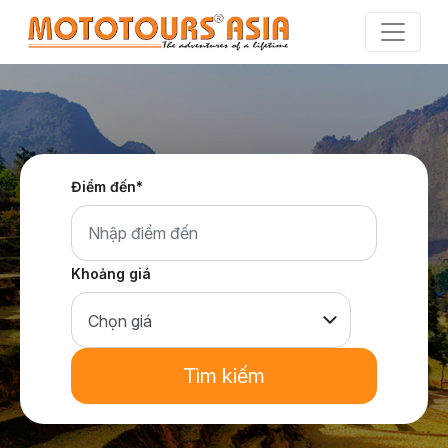
Skip
to
the
content
Điểm đến*
Khoảng giá
Tìm kiếm