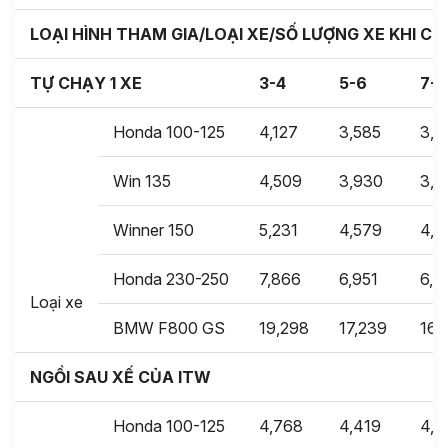
LOẠI HÌNH THAM GIA/LOẠI XE/SỐ LƯỢNG XE KHI C
TỰ CHẠY 1 XE
3-4
5-6
7-8
Honda 100-125
4,127
3,585
3,1
Win 135
4,509
3,930
3,5
Winner 150
5,231
4,579
4,1
Honda 230-250
7,866
6,951
6,4
Loại xe
BMW F800 GS
19,298
17,239
16,
NGỒI SAU XẾ CỦA ITW
Honda 100-125
4,768
4,419
4,1