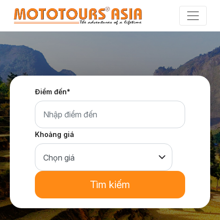
Skip
to
the
content
Điểm đến*
Khoảng giá
Tìm kiếm