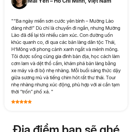
Mai Yến – Hồ Chí Minh, Việt Nam
"“Ba ngày miền sơn cước yên bình – Mường Lào
đáng nhớ!” Dù chỉ là chuyến đi ngắn, nhưng Mường
Lào đã để lại tôi nhiều cảm xúc. Con đường uốn
khúc quanh co, đi qua các bản làng dân tộc Thái,
H’Mông với phong cảnh xanh ngắt và mênh mông.
Tôi được sống cùng gia đình bản địa, học cách làm
cơm lam và dệt thổ cẩm, khám phá bản làng bằng
xe máy và đi bộ nhẹ nhàng. Mỗi buổi sáng thức dậy
giữa sương mù và tiếng chim hót rất thư thái. Tour
nhẹ nhàng nhưng xúc động, phù hợp với ai cần tạm
thời “trốn” phố xá. "
Địa điểm bạn sẽ ghé