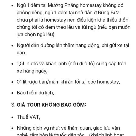
Ngủ 1 đêm tại Mường Phăng homestay không có
phòng riêng, ngủ 1 đêm tại nhà dân ở Búng Bửa
chưa phải là homestay nên điều kiện khá thiếu thốn,
chúng tôi có đem theo lều và túi ngủ (nếu bạn muốn
lựa chọn ngủ lều)
Người dẫn đường lên thăm hang động, phí gửi xe tại
bản
1,5L nước và khăn lạnh (nếu đi ô tô) cung cấp trên
xe hàng ngày,
01 lít rượu bản/mâm khi ăn tối tại các homestay,
Bảo hiểm du lịch,
GIÁ TOUR KHÔNG BAO GỒM:
Thuế VAT,
Những dịch vụ như: vé thăm quan, giao lưu văn
nghệ, tắm bồn lá thuốc dân tộc…(khách linh hoạt