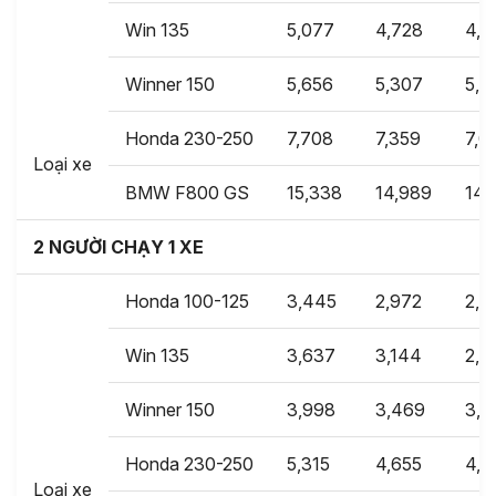
Win 135
5,077
4,728
4,4
Winner 150
5,656
5,307
5,0
Honda 230-250
7,708
7,359
7,0
Loại xe
BMW F800 GS
15,338
14,989
14,
2 NGƯỜI CHẠY 1 XE
Honda 100-125
3,445
2,972
2,6
Win 135
3,637
3,144
2,7
Winner 150
3,998
3,469
3,0
Honda 230-250
5,315
4,655
4,2
Loại xe