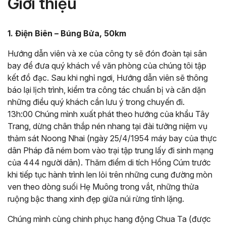
Giới thiệu
1. Điện Biên – Búng Bửa, 50km
Hướng dẫn viên và xe của công ty sẽ đón đoàn tại sân
bay để đưa quý khách về văn phòng của chúng tôi tập
kết đồ đạc. Sau khi nghỉ ngơi, Hướng dẫn viên sẽ thông
báo lại lịch trình, kiểm tra công tác chuẩn bị và căn dặn
những điều quý khách cần lưu ý trong chuyến đi.
13h:00 Chúng mình xuất phát theo hướng của khẩu Tây
Trang, dừng chân thắp nén nhang tại đài tưởng niệm vụ
thảm sát Noong Nhai (ngày 25/4/1954 máy bay của thực
dân Pháp đã ném bom vào trại tập trung lấy đi sinh mạng
của 444 người dân). Thăm điểm di tích Hồng Cúm trước
khi tiếp tục hành trình len lỏi trên những cung đường mòn
ven theo dòng suối Hẹ Muông trong vắt, những thửa
ruộng bậc thang xinh đẹp giữa núi rừng tĩnh lặng.
Chúng mình cùng chinh phục hang động Chua Ta (được