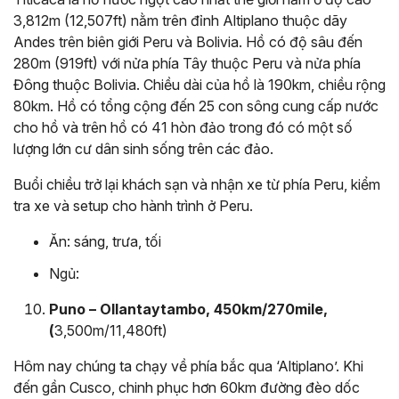
3,812m (12,507ft) nằm trên đỉnh Altiplano thuộc dãy
Andes trên biên giới Peru và Bolivia. Hồ có độ sâu đến
280m (919ft) với nửa phía Tây thuộc Peru và nửa phía
Đông thuộc Bolivia. Chiều dài của hồ là 190km, chiều rộng
80km. Hồ có tổng cộng đến 25 con sông cung cấp nước
cho hồ và trên hồ có 41 hòn đảo trong đó có một số
lượng lớn cư dân sinh sống trên các đảo.
Buổi chiều trở lại khách sạn và nhận xe từ phía Peru, kiểm
tra xe và setup cho hành trình ở Peru.
Ăn: sáng, trưa, tối
Ngủ:
Puno – Ollantaytambo, 450km/270mile,
(
3,500m/11,480ft)
Hôm nay chúng ta chạy về phía bắc qua ‘Altiplano’. Khi
đến gần Cusco, chinh phục hơn 60km đường đèo dốc