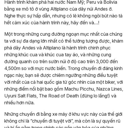
Hành trình khám phá hai nước Nam Mỹ; Peru và Bolivia
bằng xe mô tô ở vùng Altiplano của dãy núi Andes ở.
Nghe thực sự hấp dẫn, nhưng có lẽ không ngòi bút nào tả
hết cảm xúc của hành trình này, hãy đến và…!
Một trong những cung đường ngoạn mục nhất của chúng
ta với sự đa dạng lớn nhất có thể tưởng tượng được, khám
phá dãy Andes và Altiplano là hành trình chinh phục
những khúc cua và khúc cua tay áo, và những cung
đường quanh co trên sườn núi ở độ cao trên 3,000 đến
4,500m so với mực nước biển. Trong chuyến đi đáng kinh
ngạc này, bạn sẽ được chiêm ngưỡng những điều tuyệt
vời nhất của cả hai quốc gia từ góc nhìn của một biker, với
những điểm nổi bật bao gồm Machu Picchu, Nazca Lines,
Uyuni Salt Flats, The Road of Death (đừng lo lắng!) và
nhiều hơn nữa.
Những chuyến đi bằng xe máy ở khu vực này của thế giới
không chỉ là “chuyến đi tuyệt vời”, mà còn là sự quyến rũ
và bí ẩn nằm trong chính các nền văn hóa của những