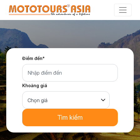
Skip
to
the
content
Điểm đến*
Khoảng giá
Tìm kiếm