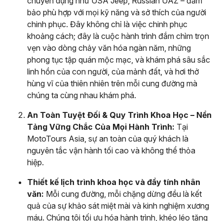
chuyên dụng như USA Jeep, Russian UAZ – đảm
bảo phù hợp với mọi kỹ năng và sở thích của người
chinh phục. Đây không chỉ là việc chinh phục
khoảng cách; đây là cuộc hành trình đắm chìm trọn
vẹn vào dòng chảy văn hóa ngàn năm, những
phong tục tập quán mộc mạc, và khám phá sâu sắc
linh hồn của con người, của mảnh đất, và hơi thở
hùng vĩ của thiên nhiên trên mỗi cung đường mà
chúng ta cùng nhau khám phá.
An Toàn Tuyệt Đối & Quy Trình Khoa Học – Nền
Tảng Vững Chắc Của Mọi Hành Trình:
Tại
MotoTours Asia, sự an toàn của quý khách là
nguyên tắc vận hành tối cao và không thể thỏa
hiệp.
Thiết kế lịch trình khoa học và đầy tính nhân
văn:
Mỗi cung đường, mỗi chặng dừng đều là kết
quả của sự khảo sát miệt mài và kinh nghiệm xương
máu. Chúng tôi tối ưu hóa hành trình, khéo léo tăng