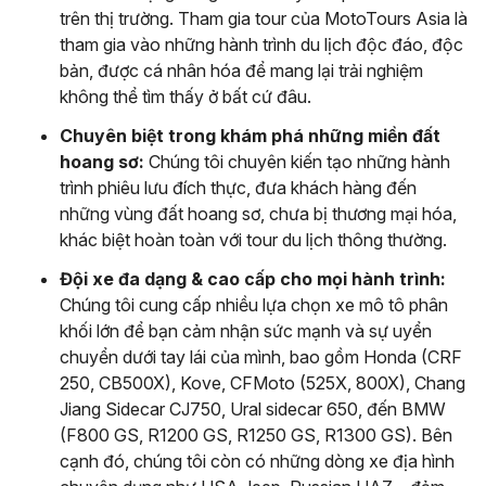
trên thị trường. Tham gia tour của MotoTours Asia là
tham gia vào những hành trình du lịch độc đáo, độc
bản, được cá nhân hóa để mang lại trải nghiệm
không thể tìm thấy ở bất cứ đâu.
Chuyên biệt trong khám phá những miền đất
hoang sơ:
Chúng tôi chuyên kiến tạo những hành
trình phiêu lưu đích thực, đưa khách hàng đến
những vùng đất hoang sơ, chưa bị thương mại hóa,
khác biệt hoàn toàn với tour du lịch thông thường.
Đội xe đa dạng & cao cấp cho mọi hành trình:
Chúng tôi cung cấp nhiều lựa chọn xe mô tô phân
khối lớn để bạn cảm nhận sức mạnh và sự uyển
chuyển dưới tay lái của mình, bao gồm Honda (CRF
250, CB500X), Kove, CFMoto (525X, 800X), Chang
Jiang Sidecar CJ750, Ural sidecar 650, đến BMW
(F800 GS, R1200 GS, R1250 GS, R1300 GS). Bên
cạnh đó, chúng tôi còn có những dòng xe địa hình