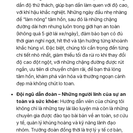
dần độ thử thách, giúp bạn dần làm quen với độ cao,
với khí hậu khắc nghiệt. Những ngày đầu nhẹ nhàng
để “làm nóng” tâm hồn, sau đó là những chặng
đường dài hơn nhưng luôn trong giới hạn an toàn
(không quá 5 giờ lái xe/ngày), đảm bảo bạn có đủ
thời gian nghỉ ngơi, hít thở và tận hưởng từng khoảnh
khắc hùng vĩ. Đặc biệt, chúng tôi cẩn trọng đến từng
chi tiết nhỏ nhất, giảm thiểu tối đa rủi ro khi thay đổi
độ cao đột ngột, với những chặng đường được rút
ngắn, ưu tiên di chuyển chậm rãi, để bạn thả lỏng
tâm hồn, khám phá văn hóa và thưởng ngoạn cảnh
đẹp mà không chút lo toan.
Đội ngũ dẫn đoàn – Những người lính của sự an
toàn và sức khỏe:
Hướng dẫn viên của chúng tôi
không chỉ là những tay lái lão luyện mà còn là những
chuyên gia được đào tạo bài bản về an toàn, sơ cứu
y tế, quản lý khủng hoảng và kỹ năng lãnh đạo
nhóm. Trưởng đoàn đồng thời là trợ lý y tế cơ bản,