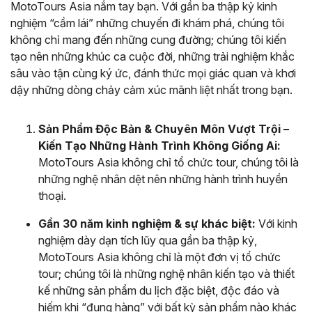
MotoTours Asia nắm tay bạn. Với gần ba thập kỷ kinh
nghiệm “cầm lái” những chuyến đi khám phá, chúng tôi
không chỉ mang đến những cung đường; chúng tôi kiến
tạo nên những khúc ca cuộc đời, những trải nghiệm khắc
sâu vào tận cùng ký ức, đánh thức mọi giác quan và khơi
dậy những dòng chảy cảm xúc mãnh liệt nhất trong bạn.
Sản Phẩm Độc Bản & Chuyên Môn Vượt Trội –
Kiến Tạo Những Hành Trình Không Giống Ai:
MotoTours Asia không chỉ tổ chức tour, chúng tôi là
những nghệ nhân dệt nên những hành trình huyền
thoại.
Gần 30 năm kinh nghiệm & sự khác biệt:
Với kinh
nghiệm dày dạn tích lũy qua gần ba thập kỷ,
MotoTours Asia không chỉ là một đơn vị tổ chức
tour; chúng tôi là những nghệ nhân kiến tạo và thiết
kế những sản phẩm du lịch đặc biệt, độc đáo và
hiếm khi “đụng hàng” với bất kỳ sản phẩm nào khác