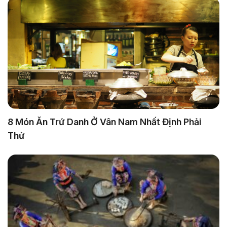
8 Món Ăn Trứ Danh Ở Vân Nam Nhất Định Phải
Thử