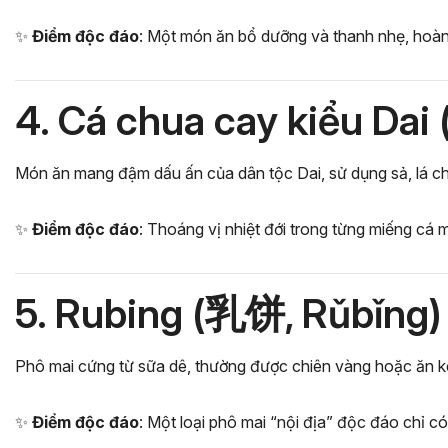
✨
Điểm độc đáo
: Một món ăn bổ dưỡng và thanh nhẹ, hoàn
4. Cá chua cay kiểu D
Món ăn mang đậm dấu ấn của dân tộc Dai, sử dụng sả, lá cha
✨
Điểm độc đáo
: Thoáng vị nhiệt đới trong từng miếng cá 
5. Rubing (乳饼, Rǔbǐng)
Phô mai cứng từ sữa dê, thường được chiên vàng hoặc ăn 
✨
Điểm độc đáo
: Một loại phô mai “nội địa” độc đáo chỉ c