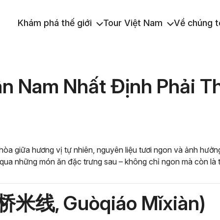
Khám phá thế giới
Tour Việt Nam
Về chúng t
ân Nam Nhất Định Phải T
hòa giữa hương vị tự nhiên, nguyên liệu tươi ngon và ảnh hưở
ua những món ăn đặc trưng sau – không chỉ ngon mà còn là tr
(过桥米线, Guòqiáo Mǐxiàn)