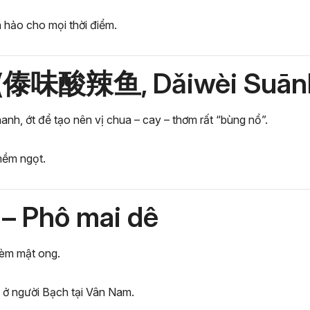
 hảo cho mọi thời điểm.
ai (傣味酸辣鱼, Dǎiwèi Suānl
nh, ớt để tạo nên vị chua – cay – thơm rất “bùng nổ”.
mềm ngọt.
 – Phô mai dê
kèm mật ong.
ó ở người Bạch tại Vân Nam.