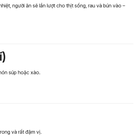
t, người ăn sẽ lần lượt cho thịt sống, rau và bún vào –
)
món súp hoặc xào.
rong và rất đậm vị.