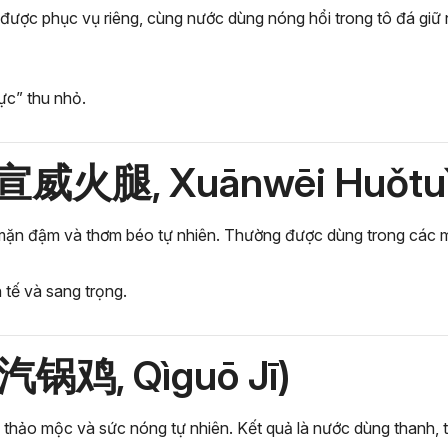
c phục vụ riêng, cùng nước dùng nóng hổi trong tô đá giữ nhiệ
ực” thu nhỏ.
 (宣威火腿, Xuānwēi Huǒtuǐ
 mặn đậm và thơm béo tự nhiên. Thường được dùng trong các 
 tế và sang trọng.
 (汽锅鸡, Qìguō Jī)
thảo mộc và sức nóng tự nhiên. Kết quả là nước dùng thanh, t