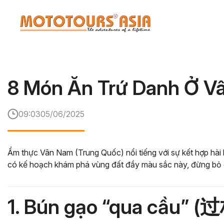
Skip
to
the
content
8 Món Ăn Trứ Danh Ở V
09:03
05/06/2025
Ẩm thực Vân Nam (Trung Quốc) nổi tiếng với sự kết hợp hài 
có kế hoạch khám phá vùng đất đầy màu sắc này, đừng bỏ q
1. Bún gạo “qua cầu” 