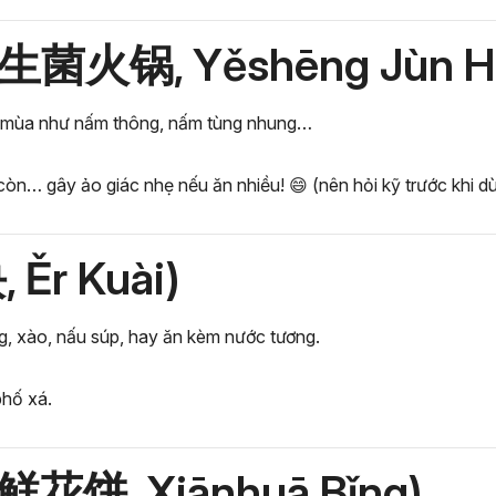
(野生菌火锅, Yěshēng Jùn H
o mùa như nấm thông, nấm tùng nhung…
còn… gây ảo giác nhẹ nếu ăn nhiều! 😄 (nên hỏi kỹ trước khi d
, Ěr Kuài)
g, xào, nấu súp, hay ăn kèm nước tương.
phố xá.
 (鲜花饼, Xiānhuā Bǐng)