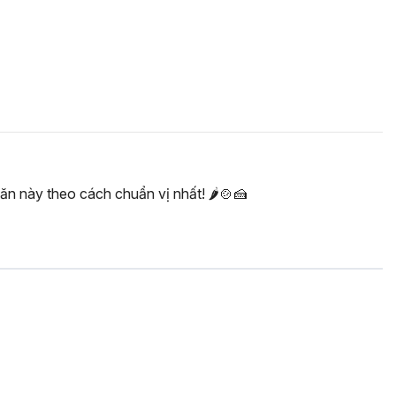
 này theo cách chuẩn vị nhất! 🌶️🍲🍰