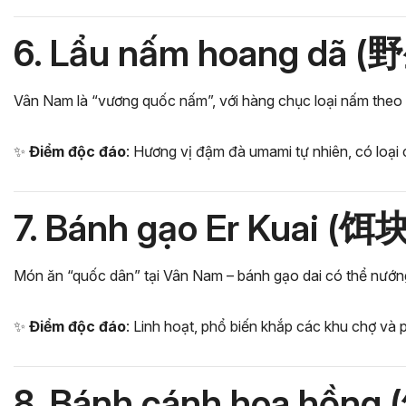
6. Lẩu nấm hoang dã 
Vân Nam là “vương quốc nấm”, với hàng chục loại nấm the
✨
Điểm độc đáo
: Hương vị đậm đà umami tự nhiên, có loại 
7. Bánh gạo Er Kuai (饵块
Món ăn “quốc dân” tại Vân Nam – bánh gạo dai có thể nướn
✨
Điểm độc đáo
: Linh hoạt, phổ biến khắp các khu chợ và 
8. Bánh cánh hoa hồng